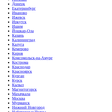
Донецк
Екатеринбург
Иваново
Ижевск
Иркутск
Ишим
Йошкар-Ола
Казань
Калининград
Калуга
Кемерово
Киров
Комсомольск-на-Амуре
Кострома
Краснодар
Красноярск
Курган
Курск
Кызыл
Магнитогорск
Махачкала
Москва
Мурманск
Нижний Новгород
Набережные Челны