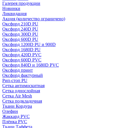
Галерея продукции
Новинки
Ликвидация
Акция
(количество ограничено)
Оксфорд 210D PU
Оксфорд 240D PU
Оксфорд 300D PU
Оксфорд 600D PU
Оксфорд 1200D PU и 900D
Оксфорд 1680D PU
Оксфорд 420D PVC
Оксфорд 600D PVC
Оксфорд 840D и 1680D PVC
Оксфорд принт
Оксфорд фактурный
Рип-стоп PU
Сетка антимоскитная
Сетка однослойная
Сетка Air Mesh
Сетка подкладочная
Ткани Кордура
Олефин
Жаккард PVC
Плёнка PVC
Ткани Таффета