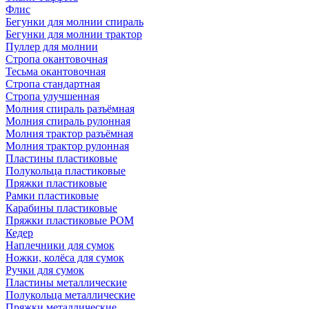
Флис
Бегунки для молнии спираль
Бегунки для молнии трактор
Пуллер для молнии
Стропа окантовочная
Тесьма окантовочная
Стропа стандартная
Стропа улучшенная
Молния спираль разъёмная
Молния спираль рулонная
Молния трактор разъёмная
Молния трактор рулонная
Пластины пластиковые
Полукольца пластиковые
Пряжки пластиковые
Рамки пластиковые
Карабины пластиковые
Пряжки пластиковые РОМ
Кедер
Наплечники для сумок
Ножки, колёса для сумок
Ручки для сумок
Пластины металлические
Полукольца металлические
Пряжки металлические