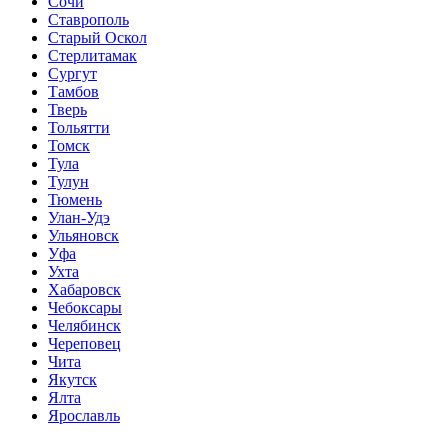
Сочи
Ставрополь
Старый Оскол
Стерлитамак
Сургут
Тамбов
Тверь
Тольятти
Томск
Тула
Тулун
Тюмень
Улан-Удэ
Ульяновск
Уфа
Ухта
Хабаровск
Чебоксары
Челябинск
Череповец
Чита
Якутск
Ялта
Ярославль