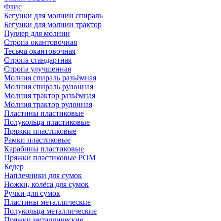
Флис
Бегунки для молнии спираль
Бегунки для молнии трактор
Пуллер для молнии
Стропа окантовочная
Тесьма окантовочная
Стропа стандартная
Стропа улучшенная
Молния спираль разъёмная
Молния спираль рулонная
Молния трактор разъёмная
Молния трактор рулонная
Пластины пластиковые
Полукольца пластиковые
Пряжки пластиковые
Рамки пластиковые
Карабины пластиковые
Пряжки пластиковые РОМ
Кедер
Наплечники для сумок
Ножки, колёса для сумок
Ручки для сумок
Пластины металлические
Полукольца металлические
Пряжки металлические