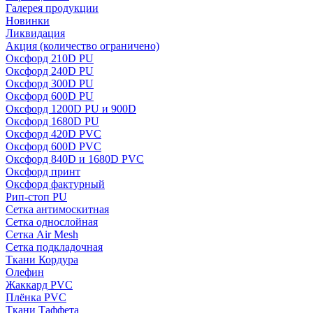
Галерея продукции
Новинки
Ликвидация
Акция
(количество ограничено)
Оксфорд 210D PU
Оксфорд 240D PU
Оксфорд 300D PU
Оксфорд 600D PU
Оксфорд 1200D PU и 900D
Оксфорд 1680D PU
Оксфорд 420D PVC
Оксфорд 600D PVC
Оксфорд 840D и 1680D PVC
Оксфорд принт
Оксфорд фактурный
Рип-стоп PU
Сетка антимоскитная
Сетка однослойная
Сетка Air Mesh
Сетка подкладочная
Ткани Кордура
Олефин
Жаккард PVC
Плёнка PVC
Ткани Таффета