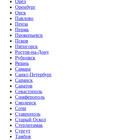
Орёл
Оренбург
Орск
Павлово
Пенза
Пермь
Прокопьевск
Псков
Пятигорск
Ростов-на-Дону
Рубцовск
Рязань
Самара
Санкт-Петербург
Саранск
Саратов
Севастополь
Симферополь
Смоленск
Сочи
Ставрополь
Старый Оскол
Стерлитамак
Сургут
Тамбов