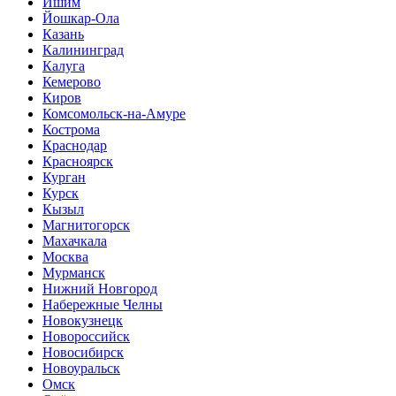
Ишим
Йошкар-Ола
Казань
Калининград
Калуга
Кемерово
Киров
Комсомольск-на-Амуре
Кострома
Краснодар
Красноярск
Курган
Курск
Кызыл
Магнитогорск
Махачкала
Москва
Мурманск
Нижний Новгород
Набережные Челны
Новокузнецк
Новороссийск
Новосибирск
Новоуральск
Омск