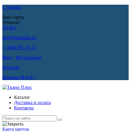
г. Ачинск
Ваш город
Ачинск?
Да
Нет
info@tkaniplus.ru
+7 800 301-73-71
Вход
/
Регистрация
Корзина
Корзина
(
0
руб.)
Каталог
Доставка и оплата
Контакты
Карта цветов