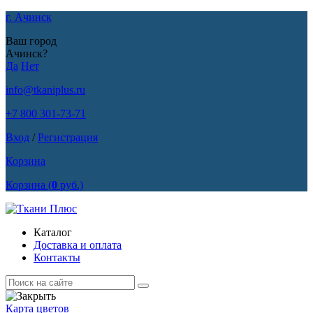
г. Ачинск
Ваш город
Ачинск?
Да
Нет
info@tkaniplus.ru
+7 800 301-73-71
Вход
/
Регистрация
Корзина
Корзина
(
0
руб.)
Каталог
Доставка и оплата
Контакты
Карта цветов