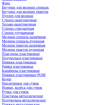
Флис
Бегунки для молнии спираль
Бегунки для молнии трактор
Пуллер для молнии
Стропа окантовочная
Тесьма окантовочная
Стропа стандартная
Стропа улучшенная
Молния спираль разъёмная
Молния спираль рулонная
Молния трактор разъёмная
Молния трактор рулонная
Пластины пластиковые
Полукольца пластиковые
Пряжки пластиковые
Рамки пластиковые
Карабины пластиковые
Пряжки пластиковые РОМ
Кедер
Наплечники для сумок
Ножки, колёса для сумок
Ручки для сумок
Пластины металлические
Полукольца металлические
Пряжки металлические