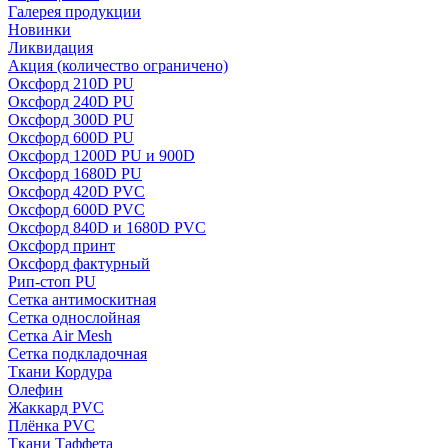
Галерея продукции
Новинки
Ликвидация
Акция
(количество ограничено)
Оксфорд 210D PU
Оксфорд 240D PU
Оксфорд 300D PU
Оксфорд 600D PU
Оксфорд 1200D PU и 900D
Оксфорд 1680D PU
Оксфорд 420D PVC
Оксфорд 600D PVC
Оксфорд 840D и 1680D PVC
Оксфорд принт
Оксфорд фактурный
Рип-стоп PU
Сетка антимоскитная
Сетка однослойная
Сетка Air Mesh
Сетка подкладочная
Ткани Кордура
Олефин
Жаккард PVC
Плёнка PVC
Ткани Таффета