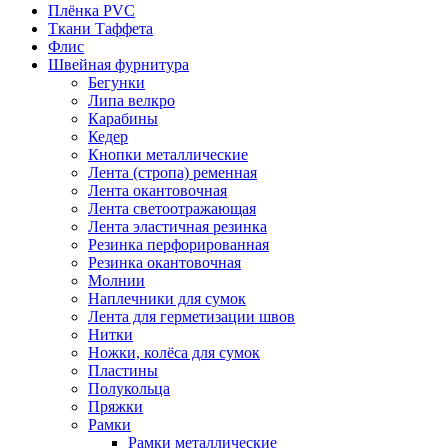
Плёнка PVC
Ткани Таффета
Флис
Швейная фурнитура
Бегунки
Липа велкро
Карабины
Кедер
Кнопки металлические
Лента (стропа) ременная
Лента окантовочная
Лента светоотражающая
Лента эластичная резинка
Резинка перфорированная
Резинка окантовочная
Молнии
Наплечники для сумок
Лента для герметизации швов
Нитки
Ножки, колёса для сумок
Пластины
Полукольца
Пряжки
Рамки
Рамки металлические