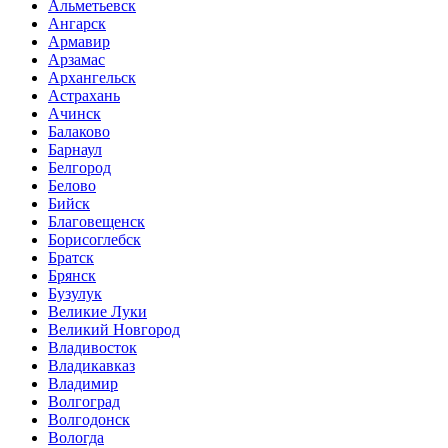
Альметьевск
Ангарск
Армавир
Арзамас
Архангельск
Астрахань
Ачинск
Балаково
Барнаул
Белгород
Белово
Бийск
Благовещенск
Борисоглебск
Братск
Брянск
Бузулук
Великие Луки
Великий Новгород
Владивосток
Владикавказ
Владимир
Волгоград
Волгодонск
Вологда