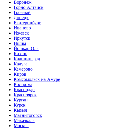
Воронеж
Горно-Алтайск
Грозный
Донецк
Екатеринбург
Иваново
Ижевск
Иркутск
Ишим
Йошкар-Ола
Казань
Калининград
Калуга
Кемерово
Киров
Комсомольск-на-Амуре
Кострома
Краснодар
Красноярск
Курган
Курск
Кызыл
Магнитогорск
Махачкала
Москва