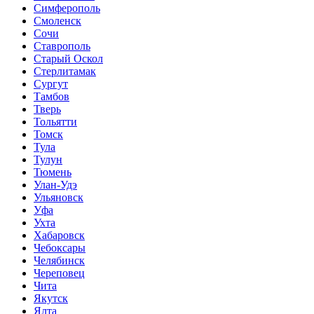
Симферополь
Смоленск
Сочи
Ставрополь
Старый Оскол
Стерлитамак
Сургут
Тамбов
Тверь
Тольятти
Томск
Тула
Тулун
Тюмень
Улан-Удэ
Ульяновск
Уфа
Ухта
Хабаровск
Чебоксары
Челябинск
Череповец
Чита
Якутск
Ялта