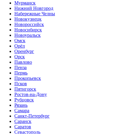
Мурманск
Нижний Новгород
Набережные Челны
Новокузнецк
Новороссийск
Новосибирск
Новоуральск
Омск
Орёл
Оренбург
Орск
Павлово
Пенза
Пермь
Прокопьевск
Псков
Пятигорск
Ростов-на-Дону
Рубцовск
Рязань
Самара
Санкт-Петербург
Саранск
Саратов
Севастополь