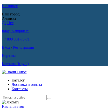
г. Ачинск
Ваш город
Ачинск?
Да
Нет
info@tkaniplus.ru
+7 800 301-73-71
Вход
/
Регистрация
Корзина
Корзина
(
0
руб.)
Каталог
Доставка и оплата
Контакты
Карта цветов