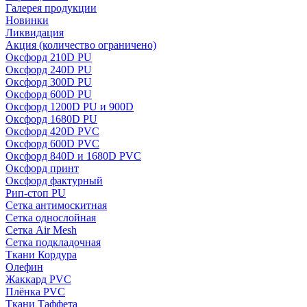
Галерея продукции
Новинки
Ликвидация
Акция
(количество ограничено)
Оксфорд 210D PU
Оксфорд 240D PU
Оксфорд 300D PU
Оксфорд 600D PU
Оксфорд 1200D PU и 900D
Оксфорд 1680D PU
Оксфорд 420D PVC
Оксфорд 600D PVC
Оксфорд 840D и 1680D PVC
Оксфорд принт
Оксфорд фактурный
Рип-стоп PU
Сетка антимоскитная
Сетка однослойная
Сетка Air Mesh
Сетка подкладочная
Ткани Кордура
Олефин
Жаккард PVC
Плёнка PVC
Ткани Таффета