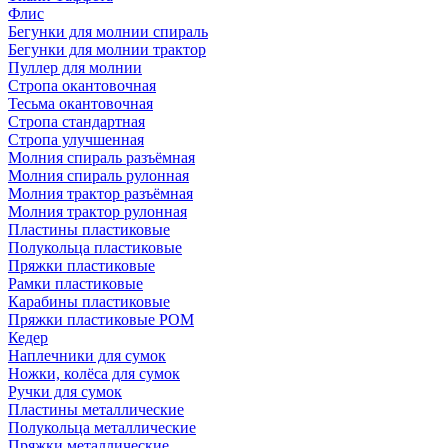
Флис
Бегунки для молнии спираль
Бегунки для молнии трактор
Пуллер для молнии
Стропа окантовочная
Тесьма окантовочная
Стропа стандартная
Стропа улучшенная
Молния спираль разъёмная
Молния спираль рулонная
Молния трактор разъёмная
Молния трактор рулонная
Пластины пластиковые
Полукольца пластиковые
Пряжки пластиковые
Рамки пластиковые
Карабины пластиковые
Пряжки пластиковые РОМ
Кедер
Наплечники для сумок
Ножки, колёса для сумок
Ручки для сумок
Пластины металлические
Полукольца металлические
Пряжки металлические