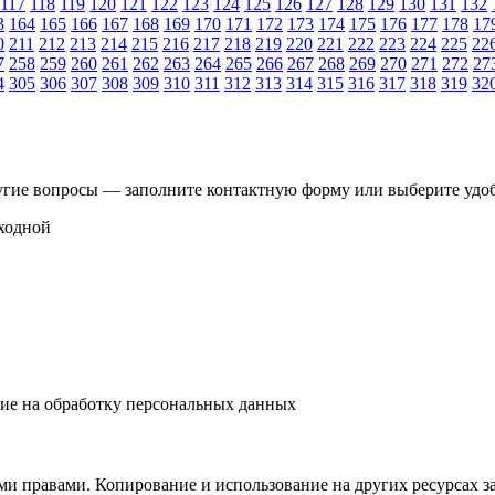
117
118
119
120
121
122
123
124
125
126
127
128
129
130
131
132
3
164
165
166
167
168
169
170
171
172
173
174
175
176
177
178
17
0
211
212
213
214
215
216
217
218
219
220
221
222
223
224
225
22
7
258
259
260
261
262
263
264
265
266
267
268
269
270
271
272
27
4
305
306
307
308
309
310
311
312
313
314
315
316
317
318
319
32
другие вопросы — заполните контактную форму или выберите удоб
ыходной
ие на обработку персональных данных
и правами. Копирование и использование на других ресурсах з