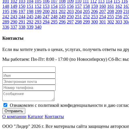
101
102
103
104
105
106
107
108
109
110
111
112
113
114
115
116
148
149
150
151
152
153
154
155
156
157
158
159
160
161
162
16
195
196
197
198
199
200
201
202
203
204
205
206
207
208
209
21
242
243
244
245
246
247
248
249
250
251
252
253
254
255
256
25
289
290
291
292
293
294
295
296
297
298
299
300
301
302
303
30
336
337
338
339
340
Контакты
Если вы хотите узнать о ценах, услугах, получить ответы на 
Мы работаем: Пн-Пт: 8:00 - 17:00 (по Новосибирску) Сб-Вс: в
Ознакомлен с политикой конфиденциальности и даю соглас
Отправить
О компании
Каталог
Контакты
ООО "Лидер" 2026 г. Все материалы сайта защищены авторским