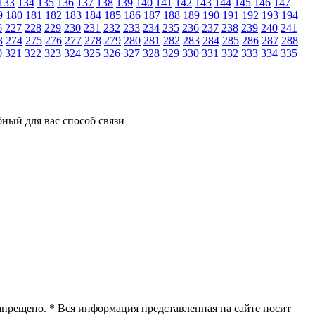
133
134
135
136
137
138
139
140
141
142
143
144
145
146
147
9
180
181
182
183
184
185
186
187
188
189
190
191
192
193
194
6
227
228
229
230
231
232
233
234
235
236
237
238
239
240
241
3
274
275
276
277
278
279
280
281
282
283
284
285
286
287
288
0
321
322
323
324
325
326
327
328
329
330
331
332
333
334
335
ный для вас способ связи
апрещено. * Вся информация представленная на сайте носит